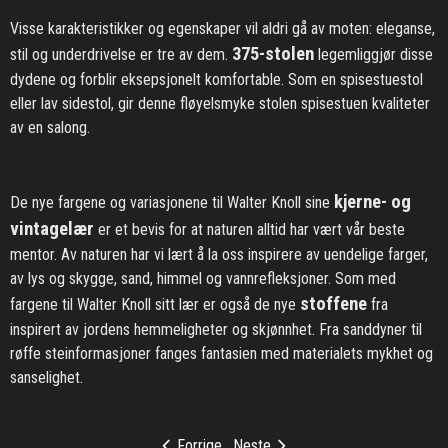
Visse karakteristikker og egenskaper vil aldri gå av moten: eleganse,
375-stolen
stil og underdrivelse er tre av dem.
legemliggjør disse
dydene og forblir eksepsjonelt komfortable. Som en spisestuestol
eller lav sidestol, gir denne fløyelsmyke stolen spisestuen kvaliteter
av en salong.
kjerne- og
De nye fargene og variasjonene til Walter Knoll sine
vintagelær
er et bevis for at naturen alltid har vært vår beste
mentor. Av naturen har vi lært å la oss inspirere av uendelige farger,
av lys og skygge, sand, himmel og vannrefleksjoner. Som med
stoffene
fargene til Walter Knoll sitt lær er også de nye
fra
inspirert av jordens hemmeligheter og skjønnhet. Fra sanddyner til
røffe steinformasjoner fanges fantasien med materialets mykhet og
sanselighet.
Forrige
Neste