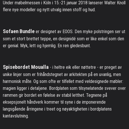
Under møbelmessen i Köln i 15.-21.januar 2018 lanserer Walter Knoll
flere nye modeller og nytt utvalg innen stoff og hud.
Sofaen
Bundle
er designet av EOOS. Den myke polstringen ser ut
som et stort brettet teppe, en designidé som er like enkel som den
er genial. Myk, lett og hjemlig. En ren gledesbunt.
Spisebordet Moualla
- i heltre eik eller nøttetre - er preget av
unike linjer som er frihåndstegnet av arkitekten på en uvanlig, men
harmonisk måte. Og som ofte er tilfellet med veldesignede møbler:
magien ligger i detaljene. Bordplaten som tilsynelatende svever over
rammen gir bordet en følelse av stabil letthet. Tegnene på
eksepsjonelt håndverk kommer til syne i de imponerende
langsgående årringene i treet og nøyaktigheten i bordplatens
kantavslutning.