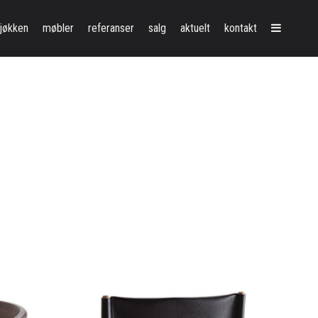
vedmeny
jøkken
møbler
referanser
salg
aktuelt
kontakt