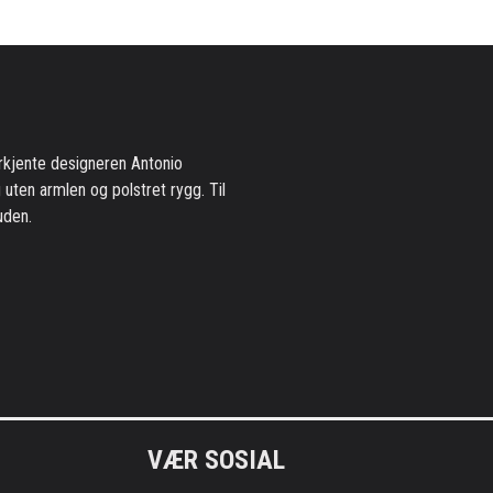
rkjente designeren Antonio
g uten armlen og polstret rygg. Til
uden.
VÆR SOSIAL