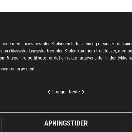
serie med spisestuestoler. Stolserien heter Jens og er signert den ane
irasjon i klassiske kinesiske trestoler. Stolen kommer i tre utgaver, med o
m 5 typer tre og til setet er det en rekke fargevarianter til den tykke h
m innom og prøv den!
Forrige
Neste
ÅPNINGSTIDER